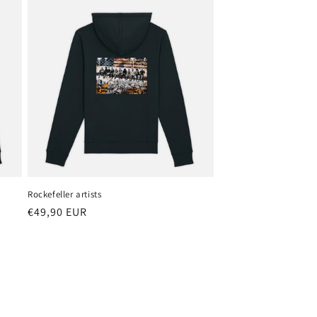
Rockefeller artists
Precio
€49,90 EUR
habitual