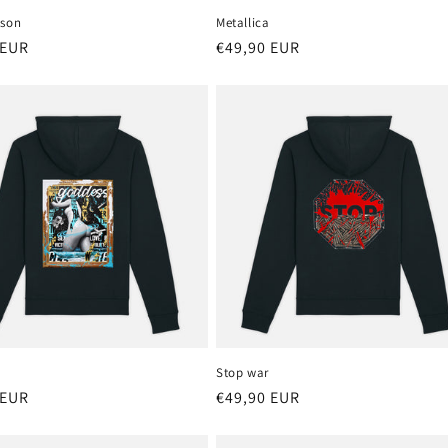
ison
Metallica
 EUR
Precio
€49,90 EUR
al
habitual
Stop war
 EUR
Precio
€49,90 EUR
al
habitual