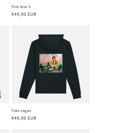
First love 5
Precio
€49,90 EUR
habitual
Fake vegan
Precio
€49,90 EUR
habitual