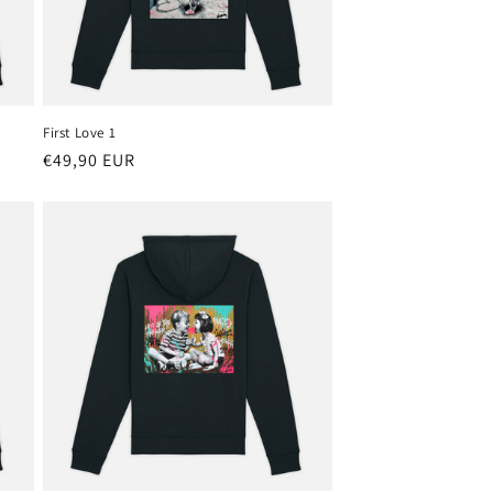
First Love 1
Precio
€49,90 EUR
habitual