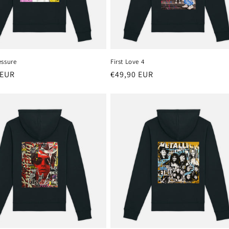
essure
First Love 4
 EUR
Precio
€49,90 EUR
al
habitual