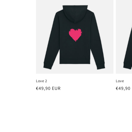
Love 2
Love
Precio
€49,90 EUR
Precio
€49,90
habitual
habitu