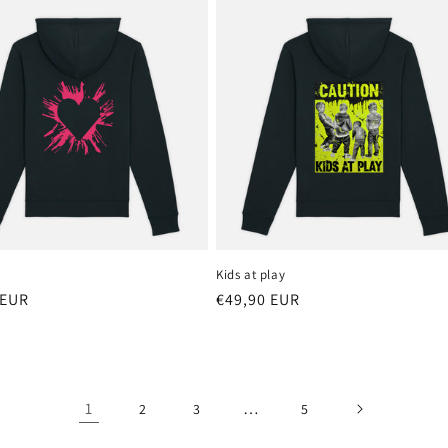
Kids at play
 EUR
Precio
€49,90 EUR
al
habitual
1
…
2
3
5