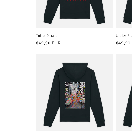
i
ó
n
Tutto Durán
Under Pr
:
Precio
€49,90 EUR
Precio
€49,90
habitual
habitu