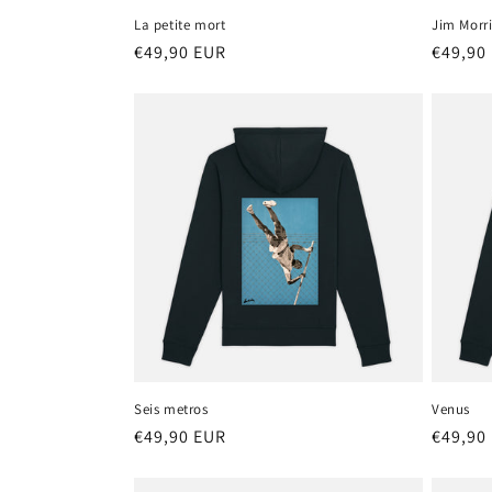
La petite mort
Jim Morr
Precio
€49,90 EUR
Precio
€49,90
habitual
habitu
Seis metros
Venus
Precio
€49,90 EUR
Precio
€49,90
habitual
habitu