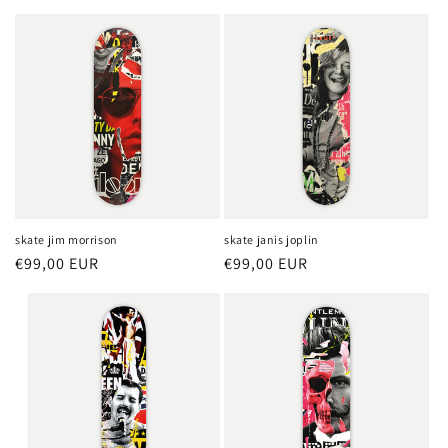
habitual
habitual
skate janis joplin
skate jim morrison
Precio
€99,00 EUR
Precio
€99,00 EUR
habitual
habitual