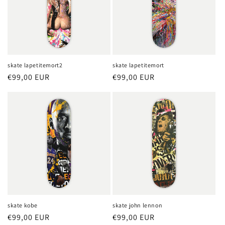
skate lapetitemort
skate lapetitemort2
Precio
€99,00 EUR
Precio
€99,00 EUR
habitual
habitual
skate kobe
skate john lennon
Precio
€99,00 EUR
Precio
€99,00 EUR