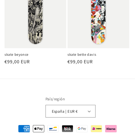
skate beyonce
skate bette davis
Precio
€99,00 EUR
Precio
€99,00 EUR
habitual
habitual
País/región
España | EUR €
Formas
de